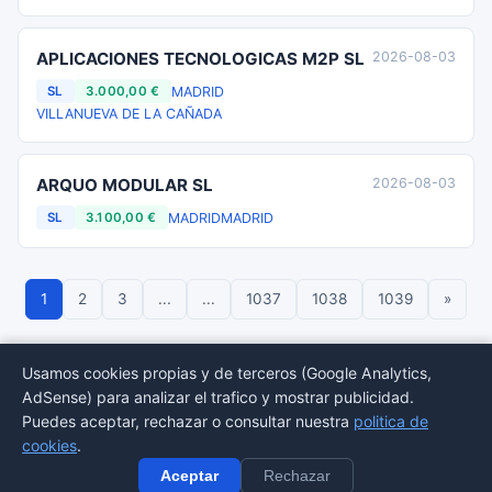
APLICACIONES TECNOLOGICAS M2P SL
2026-08-03
MADRID
SL
3.000,00 €
VILLANUEVA DE LA CAÑADA
ARQUO MODULAR SL
2026-08-03
MADRID
MADRID
SL
3.100,00 €
1
2
3
...
...
1037
1038
1039
»
Usamos cookies propias y de terceros (Google Analytics,
AdSense) para analizar el trafico y mostrar publicidad.
© 2026 BORMEDirectorio — Datos publicos del Registro Mercantil
Puedes aceptar, rechazar o consultar nuestra
politica de
Provincias
Sectores
Estadisticas
Aviso
Privacidad
Cookies
Sitemap
cookies
.
legal
Aceptar
Rechazar