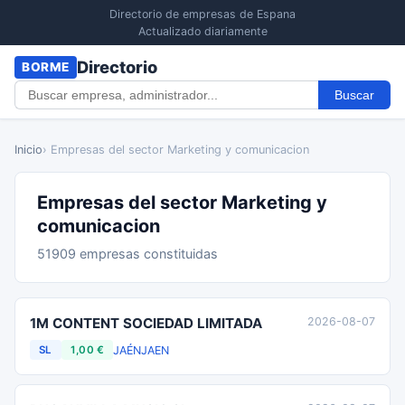
Directorio de empresas de Espana
Actualizado diariamente
Directorio
BORME
Buscar
Inicio
› Empresas del sector Marketing y comunicacion
Empresas del sector Marketing y
comunicacion
51909 empresas constituidas
1M CONTENT SOCIEDAD LIMITADA
2026-08-07
JAÉN
JAEN
SL
1,00 €