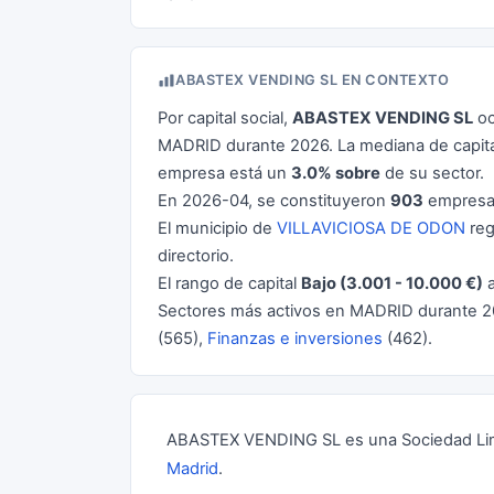
ABASTEX VENDING SL EN CONTEXTO
Por capital social,
ABASTEX VENDING SL
oc
MADRID durante 2026. La mediana de capita
empresa está un
3.0% sobre
de su sector.
En 2026-04, se constituyeron
903
empresas
El municipio de
VILLAVICIOSA DE ODON
reg
directorio.
El rango de capital
Bajo (3.001 - 10.000 €)
a
Sectores más activos en MADRID durante 
(565),
Finanzas e inversiones
(462).
ABASTEX VENDING SL es una Sociedad Limit
Madrid
.