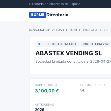
Directorio de empresas de Espana
Directorio
BORME
Inicio
›
MADRID
›
VILLAVICIOSA DE ODON
› ABASTEX VE
SL
SOCIEDAD LIMITADA
CONSTITUIDA 2026
ABASTEX VENDING SL
Sociedad Limitada constituida el 2026-04-2
CAPITAL SOCIAL
FORMA JURÍDICA
SL
3.100,00 €
ANTIGÜEDAD
2026