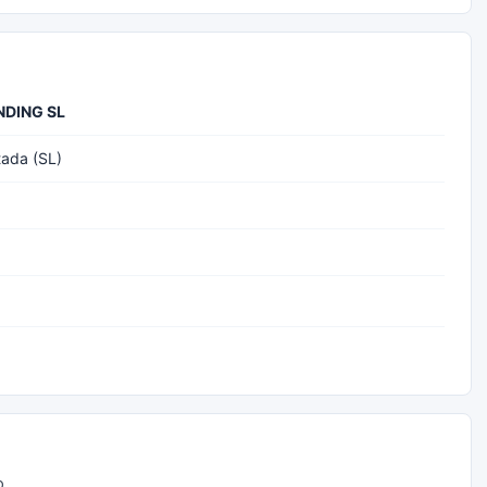
DING SL
tada (SL)
o