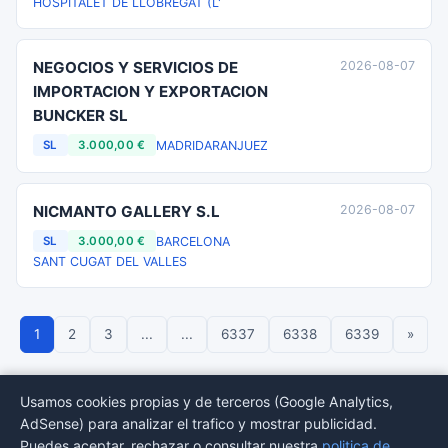
HOSPITALET DE LLOBREGAT (L'
NEGOCIOS Y SERVICIOS DE
2026-08-07
IMPORTACION Y EXPORTACION
BUNCKER SL
MADRID
ARANJUEZ
SL
3.000,00 €
NICMANTO GALLERY S.L
2026-08-07
BARCELONA
SL
3.000,00 €
SANT CUGAT DEL VALLES
1
2
3
...
...
6337
6338
6339
»
Usamos cookies propias y de terceros (Google Analytics,
AdSense) para analizar el trafico y mostrar publicidad.
© 2026 BORMEDirectorio — Datos publicos del Registro Mercantil
Puedes aceptar, rechazar o consultar nuestra
politica de