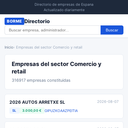
Directorio de empresas de Espana
Actualizado diariamente
Directorio
BORME
Buscar
Inicio
› Empresas del sector Comercio y retail
Empresas del sector Comercio y
retail
316917 empresas constituidas
2026 AUTOS ARRETXE SL
2026-08-07
GIPUZKOA
AZPEITIA
SL
3.000,00 €