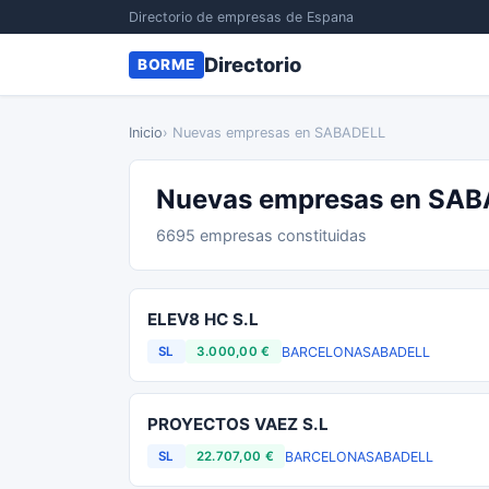
Directorio de empresas de Espana
Directorio
BORME
Inicio
› Nuevas empresas en SABADELL
Nuevas empresas en SA
6695 empresas constituidas
ELEV8 HC S.L
BARCELONA
SABADELL
SL
3.000,00 €
PROYECTOS VAEZ S.L
BARCELONA
SABADELL
SL
22.707,00 €