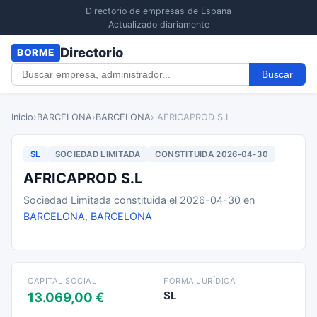
Directorio de empresas de Espana
Actualizado diariamente
Directorio
BORME
Buscar
Inicio
›
BARCELONA
›
BARCELONA
› AFRICAPROD S.L
SL
SOCIEDAD LIMITADA
CONSTITUIDA 2026-04-30
AFRICAPROD S.L
Sociedad Limitada constituida el 2026-04-30 en
BARCELONA
,
BARCELONA
CAPITAL SOCIAL
FORMA JURÍDICA
SL
13.069,00 €