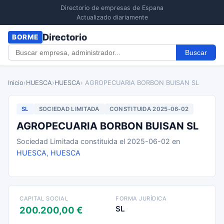
Directorio de empresas de Espana
Actualizado diariamente
Directorio
BORME
Buscar
Inicio
›
HUESCA
›
HUESCA
› AGROPECUARIA BORBON BUISAN SL
SL
SOCIEDAD LIMITADA
CONSTITUIDA 2025-06-02
AGROPECUARIA BORBON BUISAN SL
Sociedad Limitada constituida el 2025-06-02 en
HUESCA
,
HUESCA
CAPITAL SOCIAL
FORMA JURÍDICA
SL
200.200,00 €