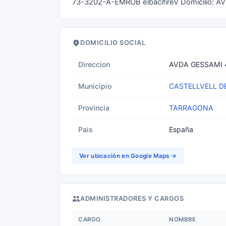
73-3202-A-EMROB elbacifireV Domicilio:
DOMICILIO SOCIAL
Direccion
AVDA GESSAMI 
Municipio
CASTELLVELL D
Provincia
TARRAGONA
Pais
España
Ver ubicación en Google Maps →
ADMINISTRADORES Y CARGOS
CARGO
NOMBRE