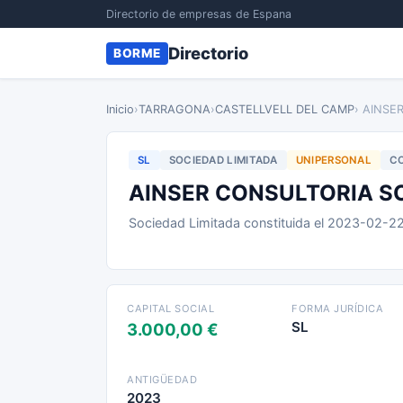
Directorio de empresas de Espana
Directorio
BORME
Inicio
›
TARRAGONA
›
CASTELLVELL DEL CAMP
› AINSE
SL
SOCIEDAD LIMITADA
UNIPERSONAL
CO
AINSER CONSULTORIA S
Sociedad Limitada constituida el 2023-02-2
CAPITAL SOCIAL
FORMA JURÍDICA
SL
3.000,00 €
ANTIGÜEDAD
2023