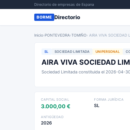
Directorio de empresas de Espana
Directorio
BORME
Inicio
›
PONTEVEDRA
›
TOMIÑO
› AIRA VIVA SOCIEDAD 
SL
SOCIEDAD LIMITADA
UNIPERSONAL
CO
AIRA VIVA SOCIEDAD LI
Sociedad Limitada constituida el 2026-04-3
CAPITAL SOCIAL
FORMA JURÍDICA
SL
3.000,00 €
ANTIGÜEDAD
2026