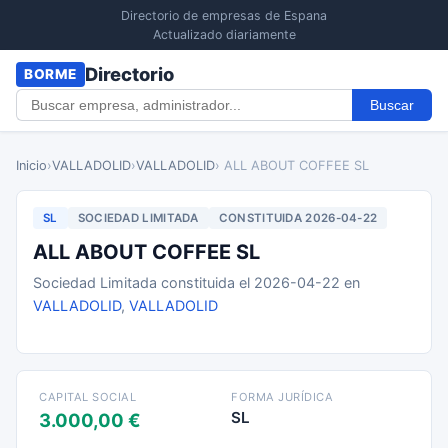
Directorio de empresas de Espana
Actualizado diariamente
Directorio
BORME
Buscar
Inicio
›
VALLADOLID
›
VALLADOLID
› ALL ABOUT COFFEE SL
SL
SOCIEDAD LIMITADA
CONSTITUIDA 2026-04-22
ALL ABOUT COFFEE SL
Sociedad Limitada constituida el 2026-04-22 en
VALLADOLID
,
VALLADOLID
CAPITAL SOCIAL
FORMA JURÍDICA
SL
3.000,00 €