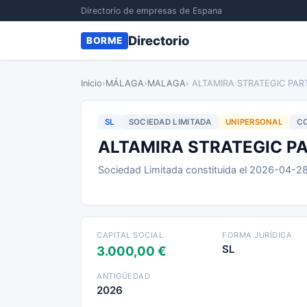
Directorio de empresas de Espana
Directorio
BORME
Inicio
›
MÁLAGA
›
MALAGA
› ALTAMIRA STRATEGIC PAR
SL
SOCIEDAD LIMITADA
UNIPERSONAL
CO
ALTAMIRA STRATEGIC P
Sociedad Limitada constituida el 2026-04-2
CAPITAL SOCIAL
FORMA JURÍDICA
SL
3.000,00 €
ANTIGÜEDAD
2026