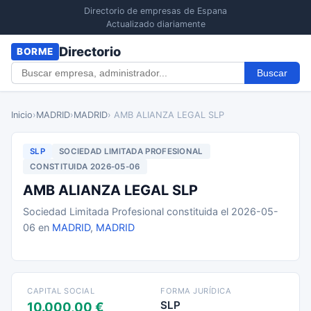
Directorio de empresas de Espana
Actualizado diariamente
Directorio
BORME
Buscar
Inicio
›
MADRID
›
MADRID
› AMB ALIANZA LEGAL SLP
SLP
SOCIEDAD LIMITADA PROFESIONAL
CONSTITUIDA 2026-05-06
AMB ALIANZA LEGAL SLP
Sociedad Limitada Profesional constituida el 2026-05-
06 en
MADRID
,
MADRID
CAPITAL SOCIAL
FORMA JURÍDICA
SLP
10.000,00 €