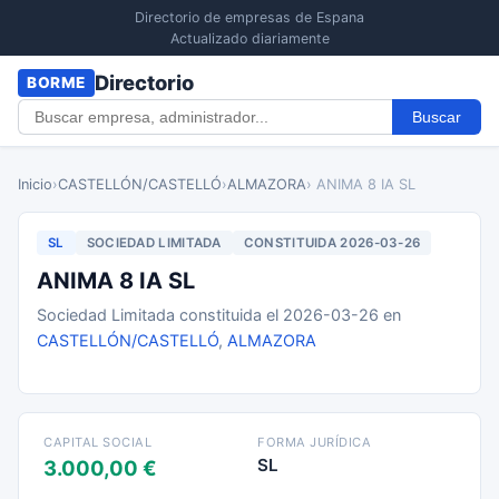
Directorio de empresas de Espana
Actualizado diariamente
Directorio
BORME
Buscar
Inicio
›
CASTELLÓN/CASTELLÓ
›
ALMAZORA
› ANIMA 8 IA SL
SL
SOCIEDAD LIMITADA
CONSTITUIDA 2026-03-26
ANIMA 8 IA SL
Sociedad Limitada constituida el 2026-03-26 en
CASTELLÓN/CASTELLÓ
,
ALMAZORA
CAPITAL SOCIAL
FORMA JURÍDICA
SL
3.000,00 €