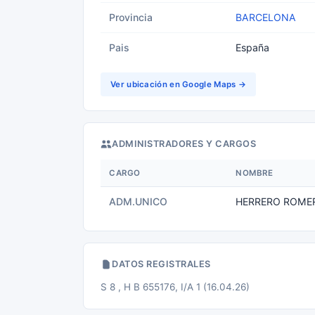
Provincia
BARCELONA
Pais
España
Ver ubicación en Google Maps →
ADMINISTRADORES Y CARGOS
CARGO
NOMBRE
ADM.UNICO
HERRERO ROMER
DATOS REGISTRALES
S 8 , H B 655176, I/A 1 (16.04.26)