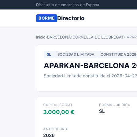
Directorio de empresas de Espana
Directorio
BORME
Inicio
›
BARCELONA
›
CORNELLA DE LLOBREGAT
› APA
SL
SOCIEDAD LIMITADA
CONSTITUIDA 2026
APARKAN-BARCELONA 20
Sociedad Limitada constituida el 2026-04-2
CAPITAL SOCIAL
FORMA JURÍDICA
SL
3.000,00 €
ANTIGÜEDAD
2026