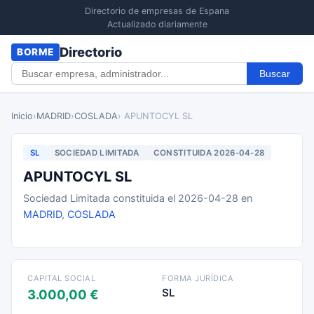
Directorio de empresas de Espana
Actualizado diariamente
Directorio
BORME
Buscar
Inicio
›
MADRID
›
COSLADA
› APUNTOCYL SL
SL
SOCIEDAD LIMITADA
CONSTITUIDA 2026-04-28
APUNTOCYL SL
Sociedad Limitada constituida el 2026-04-28 en
MADRID
,
COSLADA
CAPITAL SOCIAL
FORMA JURÍDICA
SL
3.000,00 €