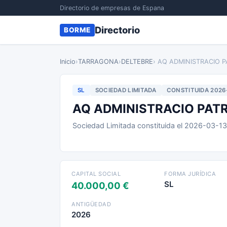
Directorio de empresas de Espana
Directorio
BORME
Inicio
›
TARRAGONA
›
DELTEBRE
› AQ ADMINISTRACIO P
SL
SOCIEDAD LIMITADA
CONSTITUIDA 2026
AQ ADMINISTRACIO PATR
Sociedad Limitada constituida el 2026-03-1
CAPITAL SOCIAL
FORMA JURÍDICA
SL
40.000,00 €
ANTIGÜEDAD
2026