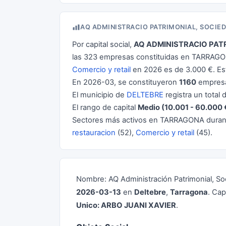
AQ ADMINISTRACIO PATRIMONIAL, SOCIE
Por capital social,
AQ ADMINISTRACIO PATR
las 323 empresas constituidas en TARRAGON
Comercio y retail
en 2026 es de 3.000 €. E
En 2026-03, se constituyeron
1160
empresa
El municipio de
DELTEBRE
registra un total
El rango de capital
Medio (10.001 - 60.000 
Sectores más activos en TARRAGONA dura
restauracion
(52),
Comercio y retail
(45).
Nombre: AQ Administración Patrimonial, S
2026-03-13
en
Deltebre
,
Tarragona
. Cap
Unico: ARBO JUANI XAVIER
.