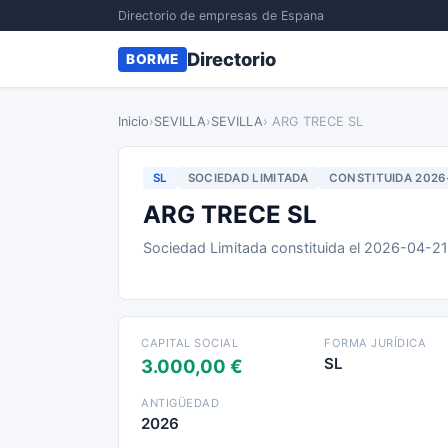
Directorio de empresas de Espana
Directorio
BORME
Inicio
›
SEVILLA
›
SEVILLA
› ARG TRECE SL
SL
SOCIEDAD LIMITADA
CONSTITUIDA 2026
ARG TRECE SL
Sociedad Limitada constituida el 2026-04-2
CAPITAL SOCIAL
FORMA JURÍDICA
SL
3.000,00 €
ANTIGÜEDAD
2026