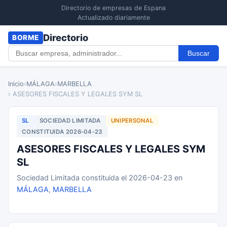
Directorio de empresas de Espana
Actualizado diariamente
Directorio
BORME
Buscar
Inicio
›
MÁLAGA
›
MARBELLA
› ASESORES FISCALES Y LEGALES SYM SL
SL
SOCIEDAD LIMITADA
UNIPERSONAL
CONSTITUIDA 2026-04-23
ASESORES FISCALES Y LEGALES SYM
SL
Sociedad Limitada constituida el 2026-04-23 en
MÁLAGA
,
MARBELLA