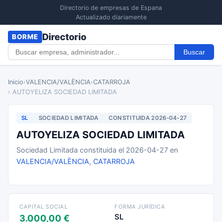
Directorio de empresas de Espana
Actualizado diariamente
Directorio
BORME
Buscar
Inicio
›
VALENCIA/VALÈNCIA
›
CATARROJA
› AUTOYELIZA SOCIEDAD LIMITADA
SL
SOCIEDAD LIMITADA
CONSTITUIDA 2026-04-27
AUTOYELIZA SOCIEDAD LIMITADA
Sociedad Limitada constituida el 2026-04-27 en
VALENCIA/VALÈNCIA
,
CATARROJA
CAPITAL SOCIAL
FORMA JURÍDICA
SL
3.000,00 €