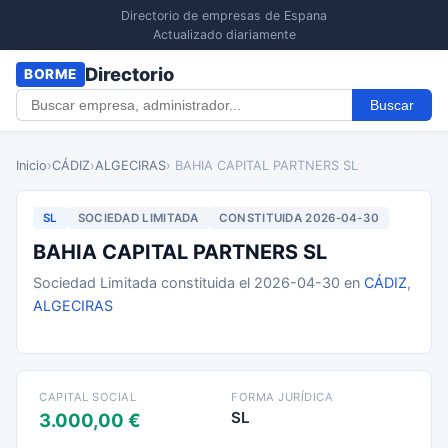
Directorio de empresas de Espana
Actualizado diariamente
Directorio
BORME
Buscar
Inicio
›
CÁDIZ
›
ALGECIRAS
› BAHIA CAPITAL PARTNERS SL
SL
SOCIEDAD LIMITADA
CONSTITUIDA 2026-04-30
BAHIA CAPITAL PARTNERS SL
Sociedad Limitada constituida el 2026-04-30 en
CÁDIZ
,
ALGECIRAS
CAPITAL SOCIAL
FORMA JURÍDICA
SL
3.000,00 €