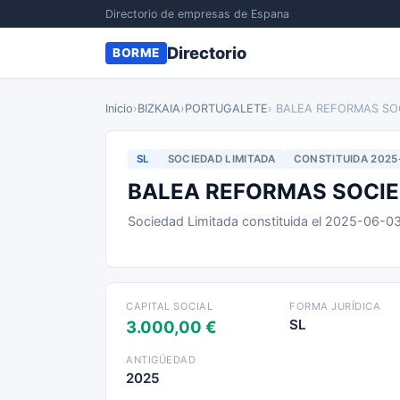
Directorio de empresas de Espana
Directorio
BORME
Inicio
›
BIZKAIA
›
PORTUGALETE
› BALEA REFORMAS SO
SL
SOCIEDAD LIMITADA
CONSTITUIDA 2025
BALEA REFORMAS SOCIE
Sociedad Limitada constituida el 2025-06-0
CAPITAL SOCIAL
FORMA JURÍDICA
SL
3.000,00 €
ANTIGÜEDAD
2025