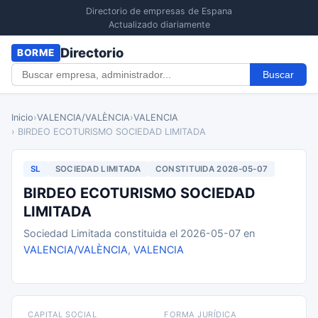
Directorio de empresas de Espana
Actualizado diariamente
Directorio
BORME
Buscar
Inicio
›
VALENCIA/VALÈNCIA
›
VALENCIA
› BIRDEO ECOTURISMO SOCIEDAD LIMITADA
SL
SOCIEDAD LIMITADA
CONSTITUIDA 2026-05-07
BIRDEO ECOTURISMO SOCIEDAD
LIMITADA
Sociedad Limitada constituida el 2026-05-07 en
VALENCIA/VALÈNCIA
,
VALENCIA
CAPITAL SOCIAL
FORMA JURÍDICA