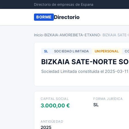
Directorio de empresas de Espana
Directorio
BORME
Inicio
›
BIZKAIA
›
AMOREBIETA-ETXANO
› BIZKAIA SATE
SL
SOCIEDAD LIMITADA
UNIPERSONAL
CO
BIZKAIA SATE-NORTE SO
Sociedad Limitada constituida el 2025-03-1
CAPITAL SOCIAL
FORMA JURÍDICA
SL
3.000,00 €
ANTIGÜEDAD
2025