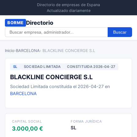
Directorio de empresas de Espana
Actualizado diariamente
Directorio
BORME
Buscar
Inicio
›
BARCELONA
› BLACKLINE CONCIERGE S.L
SL
SOCIEDAD LIMITADA
CONSTITUIDA 2026-04-27
BLACKLINE CONCIERGE S.L
Sociedad Limitada constituida el 2026-04-27 en
BARCELONA
CAPITAL SOCIAL
FORMA JURÍDICA
SL
3.000,00 €