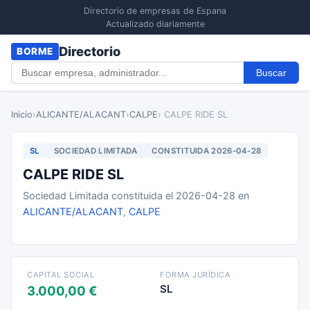
Directorio de empresas de Espana
Actualizado diariamente
Directorio
BORME
Buscar
Inicio
›
ALICANTE/ALACANT
›
CALPE
› CALPE RIDE SL
SL
SOCIEDAD LIMITADA
CONSTITUIDA 2026-04-28
CALPE RIDE SL
Sociedad Limitada constituida el 2026-04-28 en
ALICANTE/ALACANT
,
CALPE
CAPITAL SOCIAL
FORMA JURÍDICA
SL
3.000,00 €