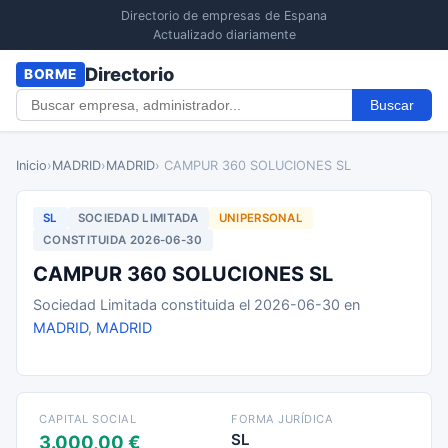
Directorio de empresas de Espana
Actualizado diariamente
Directorio
BORME
Buscar
Inicio
›
MADRID
›
MADRID
› CAMPUR 360 SOLUCIONES SL
SL
SOCIEDAD LIMITADA
UNIPERSONAL
CONSTITUIDA 2026-06-30
CAMPUR 360 SOLUCIONES SL
Sociedad Limitada constituida el 2026-06-30 en
MADRID
,
MADRID
CAPITAL SOCIAL
FORMA JURÍDICA
SL
3.000,00 €