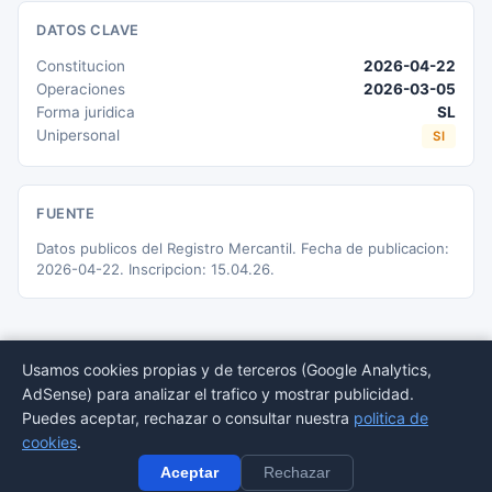
DATOS CLAVE
Constitucion
2026-04-22
Operaciones
2026-03-05
Forma juridica
SL
Unipersonal
SI
FUENTE
Datos publicos del Registro Mercantil. Fecha de publicacion:
2026-04-22. Inscripcion: 15.04.26.
Usamos cookies propias y de terceros (Google Analytics,
AdSense) para analizar el trafico y mostrar publicidad.
© 2026 BORMEDirectorio — Datos publicos del Registro Mercantil
Puedes aceptar, rechazar o consultar nuestra
politica de
Provincias
Sectores
Estadisticas
Aviso
Privacidad
Cookies
Sitemap
cookies
.
legal
Aceptar
Rechazar