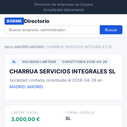
Directorio de empresas de Espana
Actualizado diariamente
Directorio
BORME
Buscar
Inicio
›
MADRID
›
MADRID
› CHARRUA SERVICIOS INTEGRALES SL
SL
SOCIEDAD LIMITADA
CONSTITUIDA 2026-04-28
CHARRUA SERVICIOS INTEGRALES SL
Sociedad Limitada constituida el 2026-04-28 en
MADRID
,
MADRID
CAPITAL SOCIAL
FORMA JURÍDICA
SL
3.000,00 €