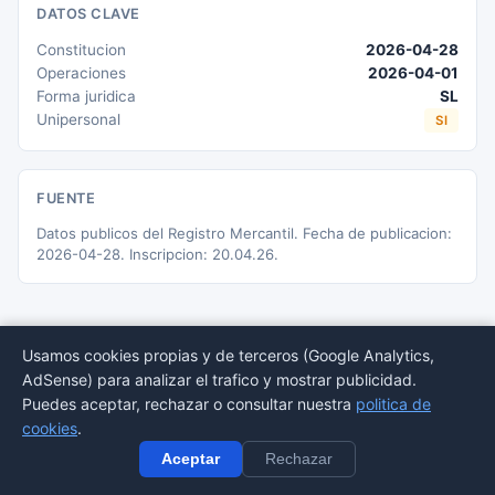
DATOS CLAVE
Constitucion
2026-04-28
Operaciones
2026-04-01
Forma juridica
SL
Unipersonal
SI
FUENTE
Datos publicos del Registro Mercantil. Fecha de publicacion:
2026-04-28. Inscripcion: 20.04.26.
Usamos cookies propias y de terceros (Google Analytics,
AdSense) para analizar el trafico y mostrar publicidad.
© 2026 BORMEDirectorio — Datos publicos del Registro Mercantil
Puedes aceptar, rechazar o consultar nuestra
politica de
Provincias
Sectores
Estadisticas
Aviso
Privacidad
Cookies
Sitemap
cookies
.
legal
Aceptar
Rechazar