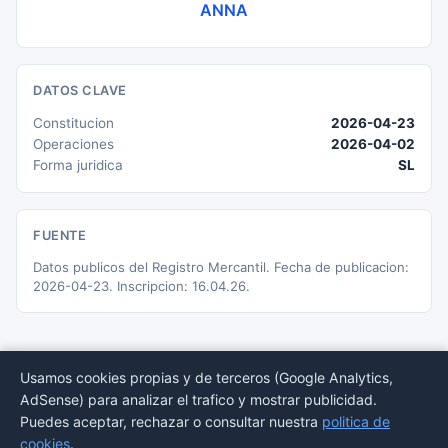
ANNA
DATOS CLAVE
Constitucion
2026-04-23
Operaciones
2026-04-02
Forma juridica
SL
FUENTE
Datos publicos del Registro Mercantil. Fecha de publicacion:
2026-04-23. Inscripcion: 16.04.26.
Usamos cookies propias y de terceros (Google Analytics,
AdSense) para analizar el trafico y mostrar publicidad.
© 2026 BORMEDirectorio — Datos publicos del Registro Mercantil
Puedes aceptar, rechazar o consultar nuestra
politica de
Provincias
Sectores
Estadisticas
Aviso
Privacidad
Cookies
Sitemap
cookies
.