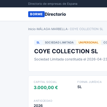
Directorio de empresas de Espana
Directorio
BORME
Inicio
›
MÁLAGA
›
MARBELLA
› COYE COLLECTION SL
SL
SOCIEDAD LIMITADA
UNIPERSONAL
CO
COYE COLLECTION SL
Sociedad Limitada constituida el 2026-04-2
CAPITAL SOCIAL
FORMA JURÍDICA
SL
3.000,00 €
ANTIGÜEDAD
2026