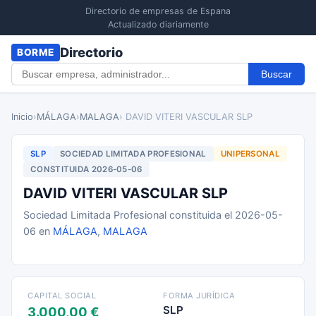
Directorio de empresas de Espana
Actualizado diariamente
Directorio
BORME
Buscar
Inicio
›
MÁLAGA
›
MALAGA
› DAVID VITERI VASCULAR SLP
SLP
SOCIEDAD LIMITADA PROFESIONAL
UNIPERSONAL
CONSTITUIDA 2026-05-06
DAVID VITERI VASCULAR SLP
Sociedad Limitada Profesional constituida el 2026-05-
06 en
MÁLAGA
,
MALAGA
CAPITAL SOCIAL
FORMA JURÍDICA
SLP
3.000,00 €