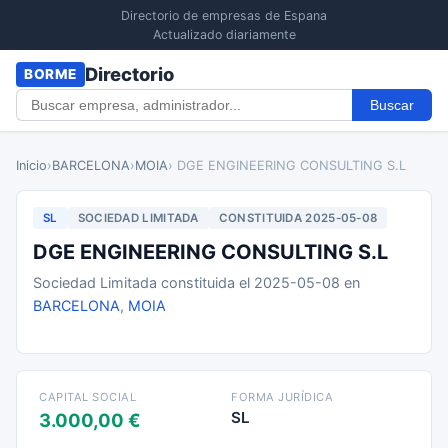
Directorio de empresas de Espana
Actualizado diariamente
Directorio
BORME
Buscar
Inicio
›
BARCELONA
›
MOIA
› DGE ENGINEERING CONSULTING S.L
SL
SOCIEDAD LIMITADA
CONSTITUIDA 2025-05-08
DGE ENGINEERING CONSULTING S.L
Sociedad Limitada constituida el 2025-05-08 en
BARCELONA
,
MOIA
CAPITAL SOCIAL
FORMA JURÍDICA
SL
3.000,00 €