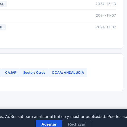
2024-12-13
SL
2024-11-07
2024-11-07
SL
CAJAR
Sector: Otros
CCAA: ANDALUCÍA
s, AdSense) para analizar el trafico y mostrar publicidad. Puedes ac
tro Mercantil
Provincias
Sect
Aceptar
Rechazar