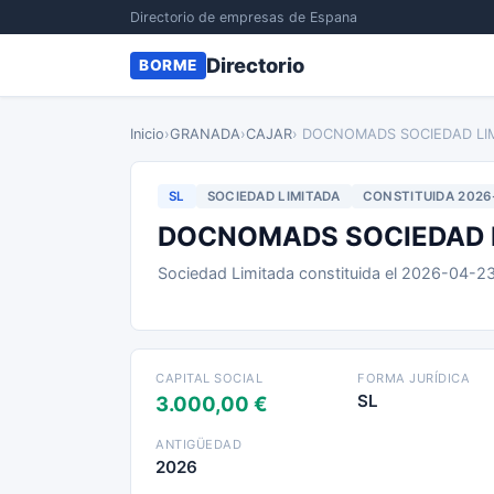
Directorio de empresas de Espana
Directorio
BORME
Inicio
›
GRANADA
›
CAJAR
› DOCNOMADS SOCIEDAD LI
SL
SOCIEDAD LIMITADA
CONSTITUIDA 2026
DOCNOMADS SOCIEDAD 
Sociedad Limitada constituida el 2026-04-2
CAPITAL SOCIAL
FORMA JURÍDICA
SL
3.000,00 €
ANTIGÜEDAD
2026