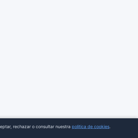
eptar, rechazar o consultar nuestra
politica de cookies
.
ores
Estadisticas
Aviso legal
Privacidad
Cookies
Sitemap