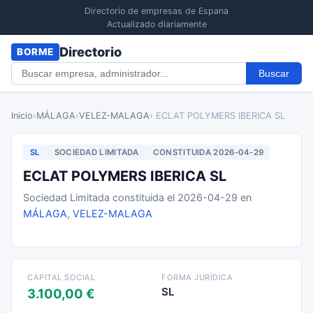
Directorio de empresas de Espana
Actualizado diariamente
Directorio
BORME
Buscar
Inicio
›
MÁLAGA
›
VELEZ-MALAGA
› ECLAT POLYMERS IBERICA SL
SL
SOCIEDAD LIMITADA
CONSTITUIDA 2026-04-29
ECLAT POLYMERS IBERICA SL
Sociedad Limitada constituida el 2026-04-29 en
MÁLAGA
,
VELEZ-MALAGA
CAPITAL SOCIAL
FORMA JURÍDICA
SL
3.100,00 €