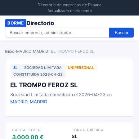
Directorio de empresas de Espana
Actualizado diariamente
Directorio
BORME
Buscar
Inicio
›
MADRID
›
MADRID
› EL TROMPO FEROZ SL
SL
SOCIEDAD LIMITADA
UNIPERSONAL
CONSTITUIDA 2026-04-23
EL TROMPO FEROZ SL
Sociedad Limitada constituida el 2026-04-23 en
MADRID
,
MADRID
CAPITAL SOCIAL
FORMA JURÍDICA
SL
3.000,00 €