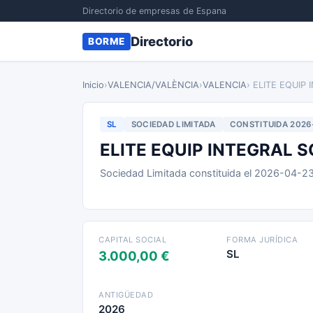
Directorio de empresas de Espana
Directorio
BORME
Inicio
›
VALENCIA/VALÈNCIA
›
VALENCIA
› ELITE EQUIP
SL
SOCIEDAD LIMITADA
CONSTITUIDA 2026
ELITE EQUIP INTEGRAL 
Sociedad Limitada constituida el 2026-04-2
CAPITAL SOCIAL
FORMA JURÍDICA
SL
3.000,00 €
ANTIGÜEDAD
2026