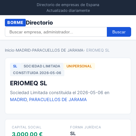
Directorio de empresas de Espana
Actualizado diariamente
Directorio
BORME
Buscar
Inicio
›
MADRID
›
PARACUELLOS DE JARAMA
› ERIOMEQ SL
SL
SOCIEDAD LIMITADA
UNIPERSONAL
CONSTITUIDA 2026-05-06
ERIOMEQ SL
Sociedad Limitada constituida el 2026-05-06 en
MADRID
,
PARACUELLOS DE JARAMA
CAPITAL SOCIAL
FORMA JURÍDICA
SL
3.000,00 €