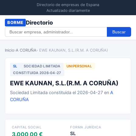
Directorio de empresas de Espana
Actualizado diariamente
Directorio
BORME
Buscar
Inicio
›
A CORUÑA
› EWE KAUNAN, S.L.(R.M. A CORUÑA)
SL
SOCIEDAD LIMITADA
UNIPERSONAL
CONSTITUIDA 2026-04-27
EWE KAUNAN, S.L.(R.M. A CORUÑA)
Sociedad Limitada constituida el 2026-04-27 en
A
CORUÑA
CAPITAL SOCIAL
FORMA JURÍDICA
SL
3.000,00 €