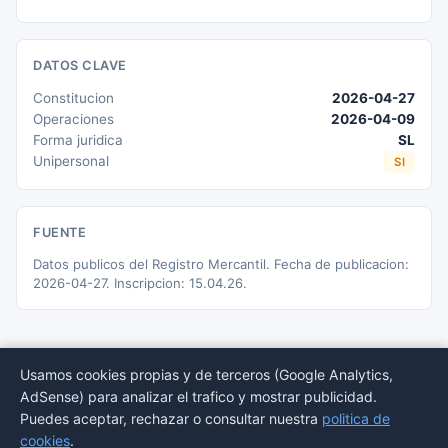
DATOS CLAVE
Constitucion
2026-04-27
Operaciones
2026-04-09
Forma juridica
SL
Unipersonal
SI
FUENTE
Datos publicos del Registro Mercantil. Fecha de publicacion:
2026-04-27. Inscripcion: 15.04.26.
Usamos cookies propias y de terceros (Google Analytics,
AdSense) para analizar el trafico y mostrar publicidad.
© 2026 BORMEDirectorio — Datos publicos del Registro Mercantil
Puedes aceptar, rechazar o consultar nuestra
politica de
Provincias
Sectores
Estadisticas
Aviso
Privacidad
Cookies
Sitemap
cookies
.