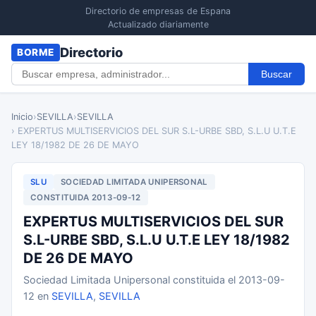
Directorio de empresas de Espana
Actualizado diariamente
Directorio
BORME
Buscar
Inicio
›
SEVILLA
›
SEVILLA
› EXPERTUS MULTISERVICIOS DEL SUR S.L-URBE SBD, S.L.U U.T.E
LEY 18/1982 DE 26 DE MAYO
SLU
SOCIEDAD LIMITADA UNIPERSONAL
CONSTITUIDA 2013-09-12
EXPERTUS MULTISERVICIOS DEL SUR
S.L-URBE SBD, S.L.U U.T.E LEY 18/1982
DE 26 DE MAYO
Sociedad Limitada Unipersonal constituida el 2013-09-
12 en
SEVILLA
,
SEVILLA