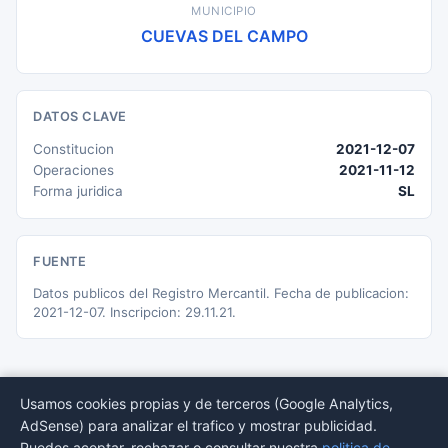
MUNICIPIO
CUEVAS DEL CAMPO
DATOS CLAVE
Constitucion
2021-12-07
Operaciones
2021-11-12
Forma juridica
SL
FUENTE
Datos publicos del Registro Mercantil. Fecha de publicacion:
2021-12-07. Inscripcion: 29.11.21.
Usamos cookies propias y de terceros (Google Analytics,
AdSense) para analizar el trafico y mostrar publicidad.
© 2026 BORMEDirectorio — Datos publicos del Registro Mercantil
Puedes aceptar, rechazar o consultar nuestra
politica de