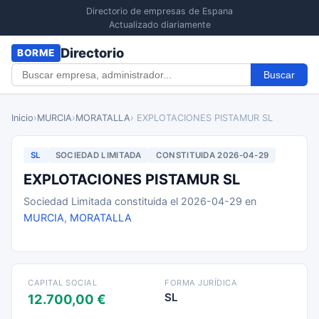
Directorio de empresas de Espana
Actualizado diariamente
Directorio
BORME
Buscar
Inicio
›
MURCIA
›
MORATALLA
› EXPLOTACIONES PISTAMUR SL
SL
SOCIEDAD LIMITADA
CONSTITUIDA 2026-04-29
EXPLOTACIONES PISTAMUR SL
Sociedad Limitada constituida el 2026-04-29 en
MURCIA
,
MORATALLA
CAPITAL SOCIAL
FORMA JURÍDICA
SL
12.700,00 €