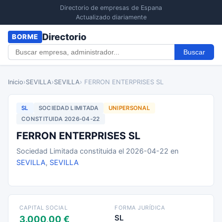
Directorio de empresas de Espana
Actualizado diariamente
Directorio
BORME
Buscar
Inicio
›
SEVILLA
›
SEVILLA
› FERRON ENTERPRISES SL
SL
SOCIEDAD LIMITADA
UNIPERSONAL
CONSTITUIDA 2026-04-22
FERRON ENTERPRISES SL
Sociedad Limitada constituida el 2026-04-22 en
SEVILLA
,
SEVILLA
CAPITAL SOCIAL
FORMA JURÍDICA
SL
3.000,00 €