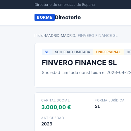
Directorio de empresas de Espana
Directorio
BORME
Inicio
›
MADRID
›
MADRID
› FINVERO FINANCE SL
SL
SOCIEDAD LIMITADA
UNIPERSONAL
CO
FINVERO FINANCE SL
Sociedad Limitada constituida el 2026-04-2
CAPITAL SOCIAL
FORMA JURÍDICA
SL
3.000,00 €
ANTIGÜEDAD
2026