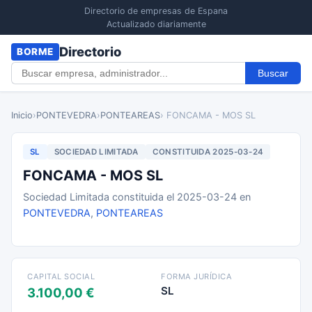
Directorio de empresas de Espana
Actualizado diariamente
Directorio
BORME
Buscar
Inicio
›
PONTEVEDRA
›
PONTEAREAS
› FONCAMA - MOS SL
SL
SOCIEDAD LIMITADA
CONSTITUIDA 2025-03-24
FONCAMA - MOS SL
Sociedad Limitada constituida el 2025-03-24 en
PONTEVEDRA
,
PONTEAREAS
CAPITAL SOCIAL
FORMA JURÍDICA
SL
3.100,00 €