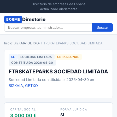
Directorio de empresas de Espana
Actualizado diariamente
Directorio
BORME
Buscar
Inicio
›
BIZKAIA
›
GETXO
› FTRSKATEPARKS SOCIEDAD LIMITADA
SL
SOCIEDAD LIMITADA
UNIPERSONAL
CONSTITUIDA 2026-04-30
FTRSKATEPARKS SOCIEDAD LIMITADA
Sociedad Limitada constituida el 2026-04-30 en
BIZKAIA
,
GETXO
CAPITAL SOCIAL
FORMA JURÍDICA
SL
3.000,00 €