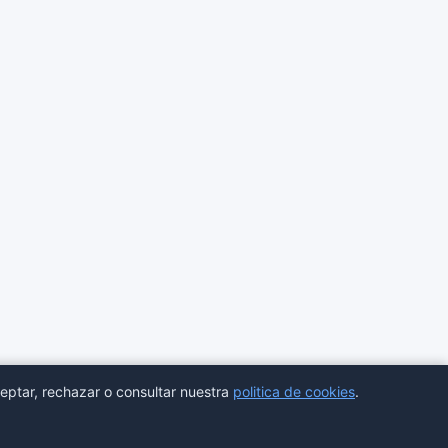
eptar, rechazar o consultar nuestra
politica de cookies
.
ores
Estadisticas
Aviso legal
Privacidad
Cookies
Sitemap