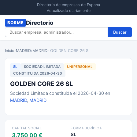
Directorio de empresas de Espana
Actualizado diariamente
Directorio
BORME
Buscar
Inicio
›
MADRID
›
MADRID
› GOLDEN CORE 26 SL
SL
SOCIEDAD LIMITADA
UNIPERSONAL
CONSTITUIDA 2026-04-30
GOLDEN CORE 26 SL
Sociedad Limitada constituida el 2026-04-30 en
MADRID
,
MADRID
CAPITAL SOCIAL
FORMA JURÍDICA
SL
3.750,00 €