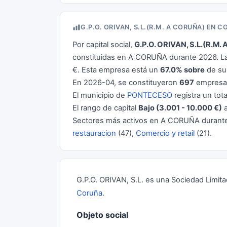
G.P.O. ORIVAN, S.L.(R.M. A CORUÑA) EN 
Por capital social,
G.P.O. ORIVAN, S.L.(R.M
constituidas en A CORUÑA durante 2026. La
€. Esta empresa está un
67.0% sobre
de su 
En 2026-04, se constituyeron
697
empresas
El municipio de
PONTECESO
registra un tot
El rango de capital
Bajo (3.001 - 10.000 €)
a
Sectores más activos en A CORUÑA durant
restauracion
(47),
Comercio y retail
(21).
G.P.O. ORIVAN, S.L. es una Sociedad Limita
Coruña
.
Objeto social