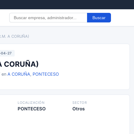
Buscar
(R.M. A CORUÑA)
-04-27
. A CORUÑA)
7 en
A CORUÑA
,
PONTECESO
LOCALIZACIÓN
SECTOR
PONTECESO
Otros