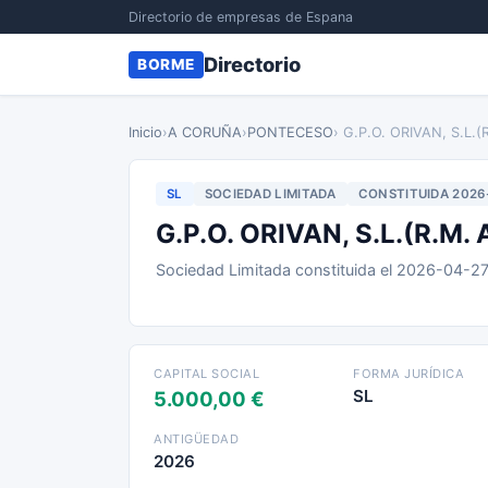
Directorio de empresas de Espana
Directorio
BORME
Inicio
›
A CORUÑA
›
PONTECESO
› G.P.O. ORIVAN, S.L.
SL
SOCIEDAD LIMITADA
CONSTITUIDA 2026
G.P.O. ORIVAN, S.L.(R.M
Sociedad Limitada constituida el 2026-04-2
CAPITAL SOCIAL
FORMA JURÍDICA
SL
5.000,00 €
ANTIGÜEDAD
2026