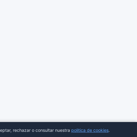
eptar, rechazar o consultar nuestra
politica de cookies
.
ores
Estadisticas
Aviso legal
Privacidad
Cookies
Sitemap