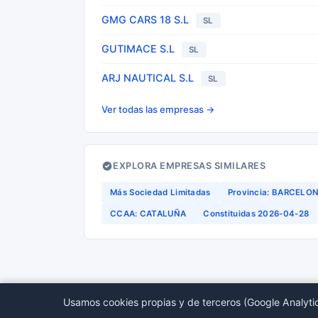
GMG CARS 18 S.L
SL
GUTIMACE S.L
SL
ARJ NAUTICAL S.L
SL
Ver todas las empresas →
EXPLORA EMPRESAS SIMILARES
Más Sociedad Limitadas
Provincia: BARCELO
CCAA: CATALUÑA
Constituidas 2026-04-28
Usamos cookies propias y de terceros (Google Analytic
© 2026 BORMEDirectorio — Datos publicos del Regis