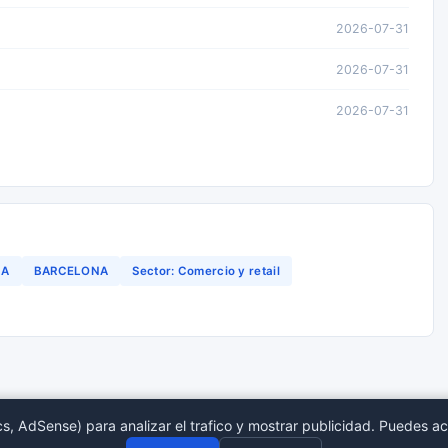
2026-07-31
2026-07-31
2026-07-31
NA
BARCELONA
Sector: Comercio y retail
s, AdSense) para analizar el trafico y mostrar publicidad. Puedes ac
tro Mercantil
Provincias
Sect