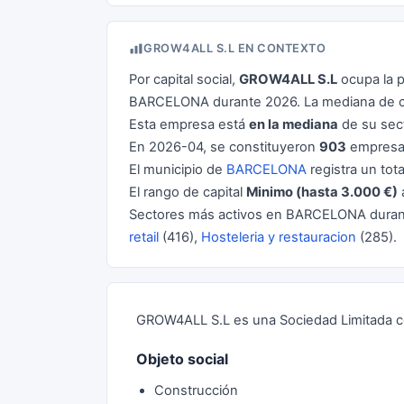
GROW4ALL S.L EN CONTEXTO
Por capital social,
GROW4ALL S.L
ocupa la 
BARCELONA durante 2026. La mediana de ca
Esta empresa está
en la mediana
de su sect
En 2026-04, se constituyeron
903
empresas
El municipio de
BARCELONA
registra un tot
El rango de capital
Minimo (hasta 3.000 €)
Sectores más activos en BARCELONA dura
retail
(416),
Hosteleria y restauracion
(285).
GROW4ALL S.L es una Sociedad Limitada co
Objeto social
Construcción