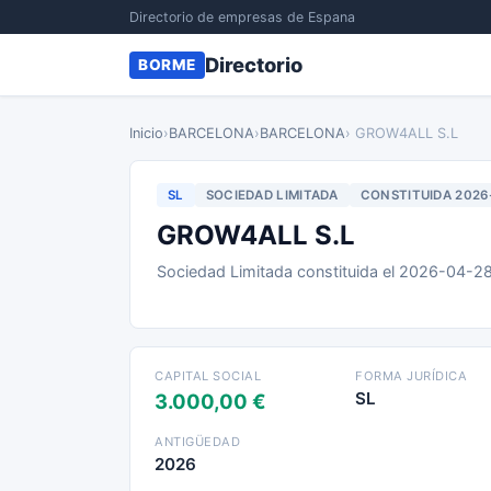
Directorio de empresas de Espana
Directorio
BORME
Inicio
›
BARCELONA
›
BARCELONA
› GROW4ALL S.L
SL
SOCIEDAD LIMITADA
CONSTITUIDA 2026
GROW4ALL S.L
Sociedad Limitada constituida el 2026-04-2
CAPITAL SOCIAL
FORMA JURÍDICA
SL
3.000,00 €
ANTIGÜEDAD
2026