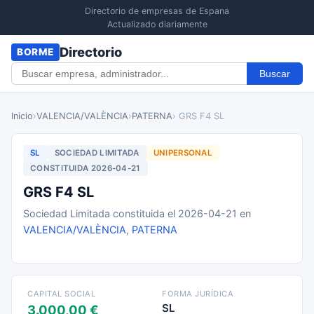
Directorio de empresas de Espana
Actualizado diariamente
Directorio
BORME
Buscar
Inicio
›
VALENCIA/VALÈNCIA
›
PATERNA
› GRS F4 SL
SL
SOCIEDAD LIMITADA
UNIPERSONAL
CONSTITUIDA 2026-04-21
GRS F4 SL
Sociedad Limitada constituida el 2026-04-21 en
VALENCIA/VALÈNCIA
,
PATERNA
CAPITAL SOCIAL
FORMA JURÍDICA
SL
3.000,00 €