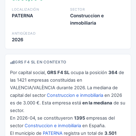
LOCALIZACIÓN
SECTOR
PATERNA
Construccion e
inmobiliaria
ANTIGÜEDAD
2026
GRS F4 SL EN CONTEXTO
Por capital social,
GRS F4 SL
ocupa la posición
364
de
las 1421 empresas constituidas en
VALENCIA/VALÈNCIA durante 2026. La mediana de
capital del sector
Construccion e inmobiliaria
en 2026
es de 3.000 €. Esta empresa está
en la mediana
de su
sector.
En 2026-04, se constituyeron
1395
empresas del
sector
Construccion e inmobiliaria
en España.
El municipio de
PATERNA
registra un total de
3.501